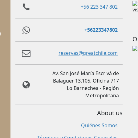
l
+56 223 347 802
l
+56223347802
O
reservas@greatchile.com
Av. San José María Escrivá de
Balaguer 13.105, Oficina 717
Lo Barnechea - Región
Metropolitana
About us
Quiénes Somos
Términos y Condiciones Generales