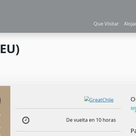
Que Visitar
Aloj
EU)
O
a
De vuelta en 10 horas
r
f
P