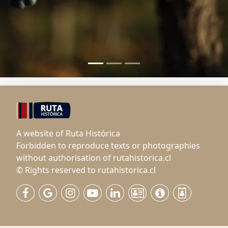
A website of Ruta Histórica
Forbidden to reproduce texts or photographies
without authorisation of rutahistorica.cl
© Rights reserved to rutahistorica.cl