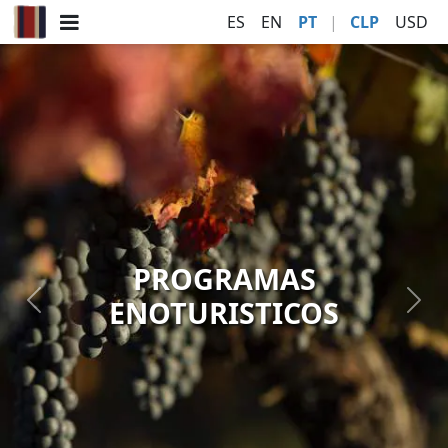
ES
EN
PT
|
CLP
USD
PROGRAMAS
ENOTURISTICOS
Previous
Nex