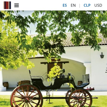
ES
EN
|
CLP
USD