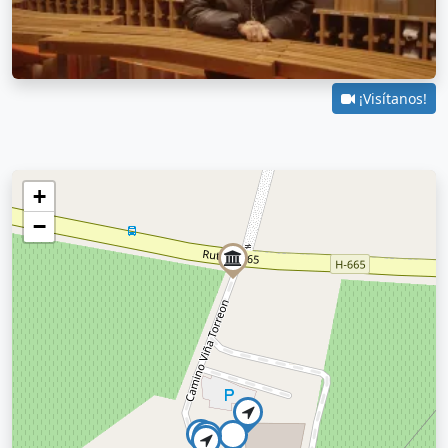
¡Visítanos!
+
−