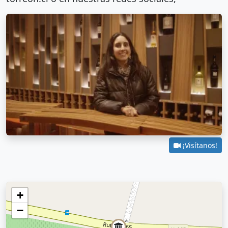
¡Visítanos!
+
−