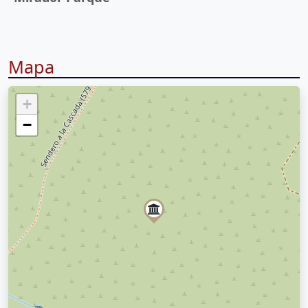
Mapa
+
−