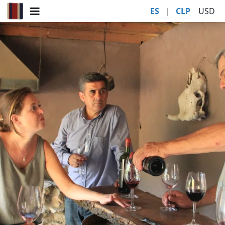
ES
|
CLP
USD