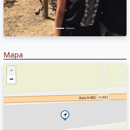
Mapa
+
−