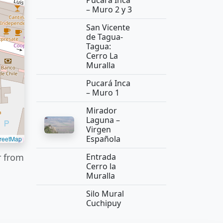
Pucará Inca
– Muro 2 y 3
San Vicente
de Tagua-
Tagua:
Cerro La
Muralla
Pucará Inca
– Muro 1
Mirador
Laguna –
Virgen
Española
reetMap
r from
Entrada
Cerro la
Muralla
Silo Mural
Cuchipuy