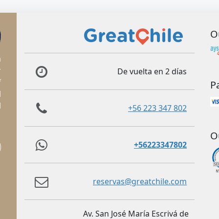
O
a
r
De vuelta en 2 días
f
P
l
l
+56 223 347 802
O
+56223347802
reservas@greatchile.com
Av. San José María Escrivá de