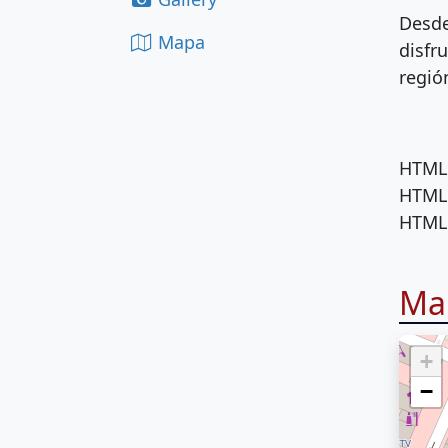
Desde
Mapa
disfru
regió
HTML 
HTML 
HTML 
Ma
+
−