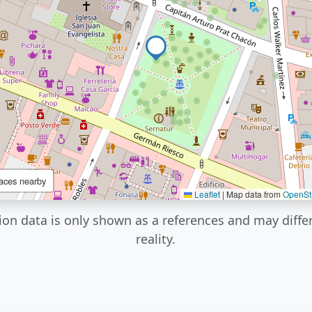
aces nearby
Leaflet
|
Map data from
OpenSt
ion data is only shown as a references and may diffe
reality.